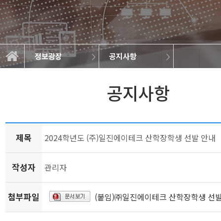
정보광장
공지사항
학과소개
교육과정
정보광장
공지사항
학사일정
학과소식
취업정보
대학원
공지사항
제목
2024학년도 (주)일진에이테크 산학장학생 선발 안내
작성자
관리자
첨부파일
(붙임)㈜일진에이테크 산학장학생 선발