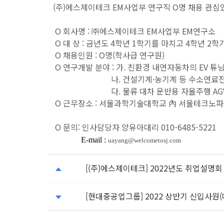
(주)에스제이테크 EM사업부 연구직 O명 채용 관심
O 회사명 : ㈜에스제이테크 EM사업부 EM연구소
O 대 상 : 금년도 4학년 1학기를 마치고 4학년 2
O 채용인원 : O명(학사급 연구원)
O 연구개발 분야 : 가. 친환경 내연자동차의 EV 튜
나. 건설기계·농기계 등 수소연료전지용
다. 물류 대차 운반용 자율주행 AGV, 
O 근무장소 : 서울과학기술대학교 內 서울테크노파크 
O 문의: 인사담당자 양유아대리 010-6485-5221
E-mail :
uayang@welcometosj.com
[(주)에스제이테크] 2022년도 취업설명회 개최
[현대중공업그룹] 2022 상반기 신입사원(대졸