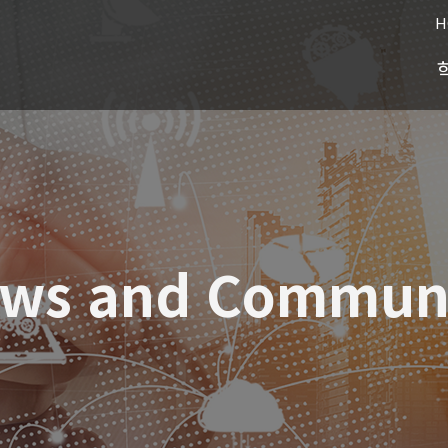
H
ws and Commun