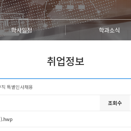
학사일정
학과소식
취업정보
연구직 특별인사채용
조회수
).hwp