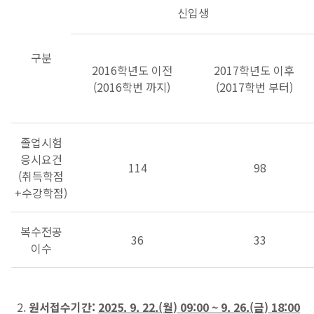
신입생
구분
2016학년도 이전
2017학년도 이후
(2016학번 까지)
(2017학번 부터)
졸업시험
응시요건
114
98
(취득학점
+수강학점)
복수전공
36
33
이수
2.
원서접수기간:
2025. 9. 22.(
월
) 09:00 ~ 9. 26.(
금
) 18:00