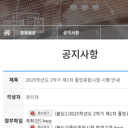
정보광장
공지사항
학과소개
교육과정
정보광장
공지사항
학사일정
학과소식
취업정보
대학원
공지사항
제목
2025학년도 2학기 제1차 졸업종합시험 시행 안내
작성자
관리자
(붙임1)2025학년도 2학기 제1차 졸
첨부파일
계획(안).hwp
(붙임2)졸업종합시험 합격기준.hwp