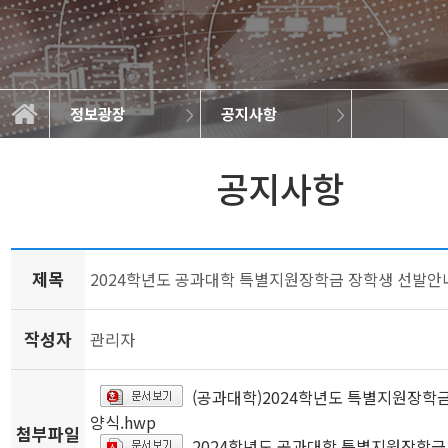
정보광장
공지사항
학과소개
교육과정
정보광장
공지사항
학사일정
학과소식
취업정보
대학원
공지사항
제목
2024학년도 공과대학 특별지원장학금 장학생 선발안
작성자
관리자
(공과대학)2024학년도 특별지원장학
양식.hwp
첨부파일
2024학년도 공과대학 특별지원장학금