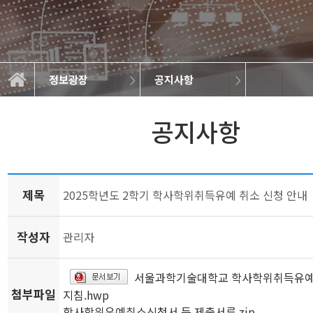
정보광장
공지사항
학과소개
교육과정
정보광장
공지사항
학사일정
학과소식
취업정보
대학원
공지사항
제목
2025학년도 2학기 학사학위취득유예 취소 신청 안내
작성자
관리자
서울과학기술대학교 학사학위취득유예
첨부파일
지침.hwp
학사학위유예취소신청서 등 제출서류.zip