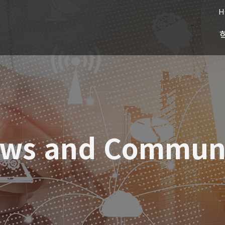
H
ws and Commun