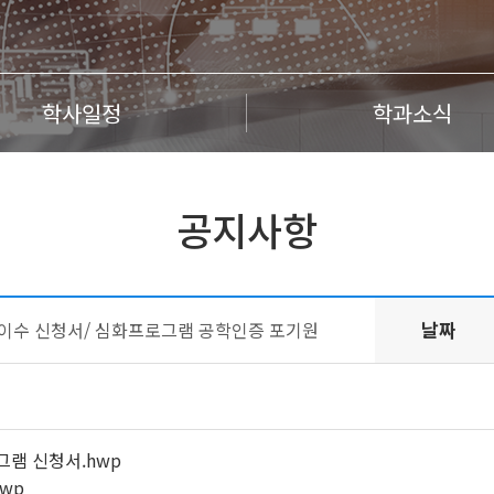
학사일정
학과소식
공지사항
날짜
이수 신청서/ 심화프로그램 공학인증 포기원
램 신청서.hwp
wp