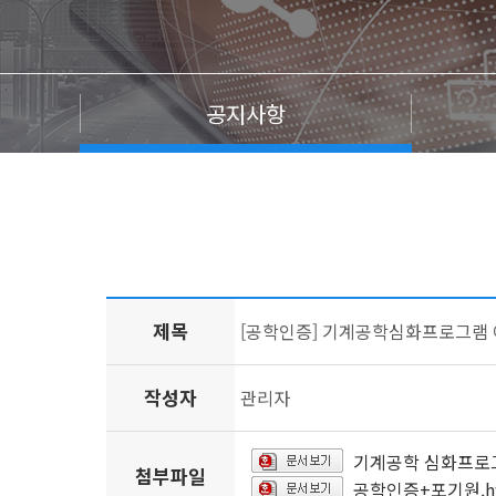
공지사항
제목
[공학인증] 기계공학심화프로그램 
작성자
관리자
기계공학 심화프로그
첨부파일
공학인증+포기원.h